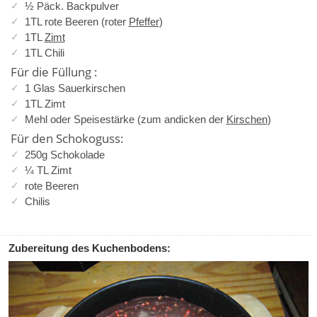
½ Päck. Backpulver
1TL rote Beeren (roter
Pfeffer
)
1TL
Zimt
1TL Chili
Für die Füllung :
1 Glas Sauerkirschen
1TL Zimt
Mehl oder Speisestärke (zum andicken der
Kirschen
)
Für den Schokoguss:
250g Schokolade
¼ TL Zimt
rote Beeren
Chilis
Zubereitung des Kuchenbodens: