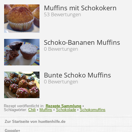
Muffins mit Schokokern
53 Bewertungen
Schoko-Bananen Muffins
0 Bewertungen
Bunte Schoko Muffins
0 Bewertungen
Rezept veröffentlicht in:
Rezepte Sammlung
•
Schlagwörter:
Chili
•
Muffins
•
Schokolade
•
Schokomuffins
huettenhilfe.de
Google+