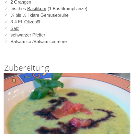
2 Orangen
frisches
Basilikum
(1 Basilikumpflanze)
¼ bis ½ l klare Gemüsebrühe
3-4 EL
Olivenöl
Salz
schwarzer
Pfeffer
Balsamico /Balsamicocreme
Zubereitung: