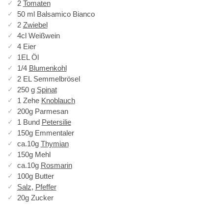
2
Tomaten
50 ml Balsamico Bianco
2
Zwiebel
4cl Weißwein
4 Eier
1EL Öl
1/4
Blumenkohl
2 EL Semmelbrösel
250 g
Spinat
1 Zehe
Knoblauch
200g Parmesan
1 Bund
Petersilie
150g Emmentaler
ca.10g
Thymian
150g Mehl
ca.10g
Rosmarin
100g Butter
Salz
,
Pfeffer
20g Zucker