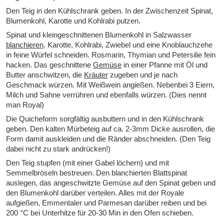
Den Teig in den Kühlschrank geben. In der Zwischenzeit Spinat,
Blumenkohl, Karotte und Kohlrabi putzen.
Spinat und kleingeschnittenen Blumenkohl in Salzwasser
blanchieren
. Karotte, Kohlrabi, Zwiebel und eine Knoblauchzehe
in feine Würfel schneiden. Rosmarin, Thymian und Petersilie fein
hacken. Das geschnittene
Gemüse
in einer Pfanne mit Öl und
Butter anschwitzen, die
Kräuter
zugeben und je nach
Geschmack würzen. Mit Weißwein angießen. Nebenbei 3 Eiern,
Milch und Sahne verrühren und ebenfalls würzen. (Dies nennt
man Royal)
Die Quicheform sorgfältig ausbuttern und in den Kühlschrank
geben. Den kalten Mürbeteig auf ca. 2-3mm Dicke ausrollen, die
Form damit auskleiden und die Ränder abschneiden. (Den Teig
dabei nicht zu stark andrücken!)
Den Teig stupfen (mit einer Gabel löchern) und mit
Semmelbröseln bestreuen. Den blanchierten Blattspinat
auslegen, das angeschwitzte Gemüse auf den Spinat geben und
den Blumenkohl darüber verteilen. Alles mit der Royale
aufgießen, Emmentaler und Parmesan darüber reiben und bei
200 °C bei Unterhitze für 20-30 Min in den Ofen schieben.