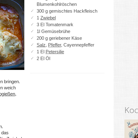
Blumenkohlröschen
300 g gemischtes Hackfleisch
1
Zwiebel
3 El Tomatenmark
1l Gemüsebrühe
200 g geriebener Käse
Salz
,
Pfeffer
, Cayennepfeffer
1 El
Petersilie
2 El Öl
n bringen.
en weich
bgießen
,
Koc
n.
d das