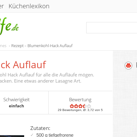
er
Küchenlexikon
enes
Rezept – Blumenkohl-Hack Auflauf
ck Auflauf
hl Hack Auflauf für alle die Aufläufe mögen.
cken. Eine etwas anderer Lasagne Art.
Schwierigkeit
Bewertung
einfach
29
Bewertungen, Ø:
3,72
von 5
Zutaten:
500 g tiefgefrorene