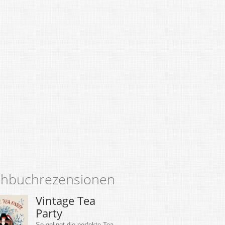
hbuchrezensionen
Vintage Tea
Party
So gelingt die perfekte Tea