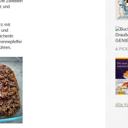
 Die Zwiebeln
z und
z mit
 und
öchenln
yennepfeffer
rühren.
& PIC
Alle 