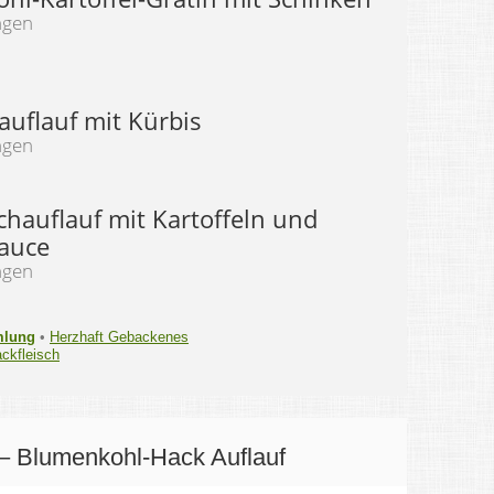
ngen
auflauf mit Kürbis
ngen
chauflauf mit Kartoffeln und
auce
ngen
mlung
•
Herzhaft Gebackenes
ckfleisch
– Blumenkohl-Hack Auflauf