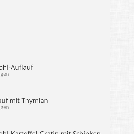
hl-Auflauf
ngen
auf mit Thymian
ngen
hl-Kartoffel-Gratin mit Schinken