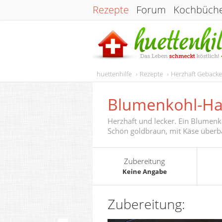
Rezepte
Forum
Kochbüch
huettenhilfe
Rezepte
Herzhaft Geback
Blumenkohl-Ha
Herzhaft und lecker. Ein Blumenko
Schön goldbraun, mit Käse überba
Zubereitung
Keine Angabe
Zubereitung: