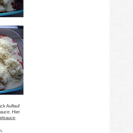
ck Auflauf
auce. Hier
elsauce
.
n.