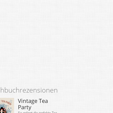
hbuchrezensionen
Vintage Tea
Party
So gelingt die perfekte Tea