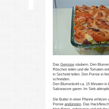
Das
Gemüse
säubern. Den Blumen
Röschen teilen und die Tomaten en
in Sechstel teilen. Den Porree in fe
schneiden.
Den Blumenkohl ca. 15 Minuten i
Salzwasser garen. Im Sieb abtropfe
Die Butter in einer Pfanne erhitzen
Porree
andünsten
. Das Hackfleisc
hinzufügen, anbräunen und mit der 