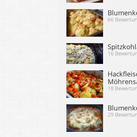
Blumenko
66 Bewertu
Spitzkohl
16 Bewertu
Hackfleis
Möhrens
18 Bewertu
Blumenko
29 Bewertu