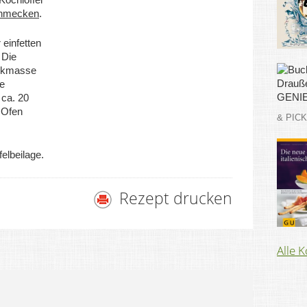
hmecken
.
 einfetten
 Die
ackmasse
e
 ca. 20
 Ofen
& PIC
elbeilage.
Rezept drucken
Alle 