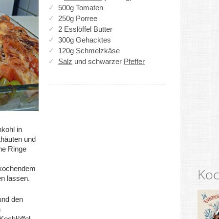
500g
Tomaten
250g Porree
2 Esslöffel Butter
300g Gehacktes
120g Schmelzkäse
Salz
und schwarzer
Pfeffer
kohl in
thäuten und
ine Ringe
n kochendem
Koc
n lassen.
 und den
h
Kochlöffel