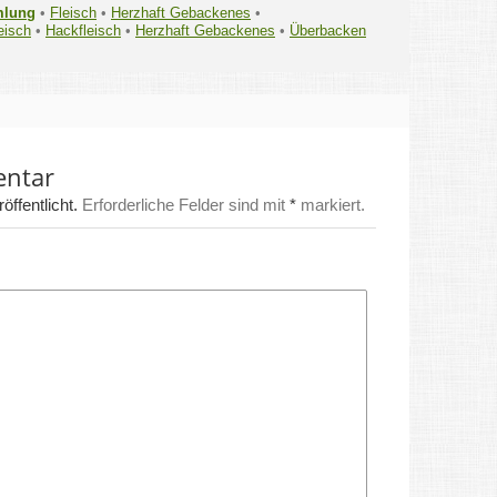
mlung
•
Fleisch
•
Herzhaft Gebackenes
•
eisch
•
Hackfleisch
•
Herzhaft Gebackenes
•
Überbacken
entar
ffentlicht.
Erforderliche Felder sind mit
*
markiert.