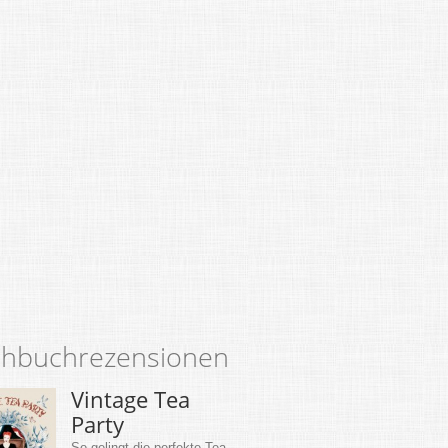
hbuchrezensionen
Vintage Tea
Party
So gelingt die perfekte Tea