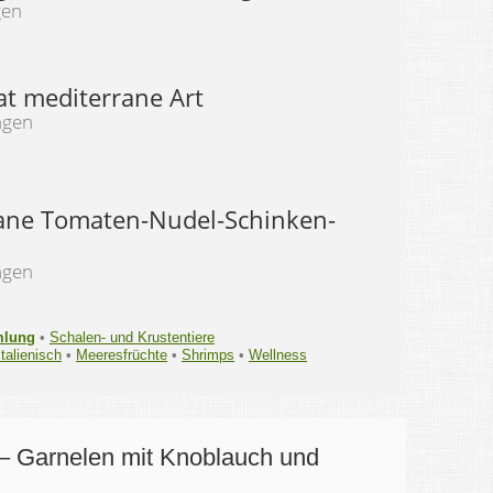
gen
at mediterrane Art
ngen
ane Tomaten-Nudel-Schinken-
ngen
mlung
•
Schalen- und Krustentiere
Italienisch
•
Meeresfrüchte
•
Shrimps
•
Wellness
– Garnelen mit Knoblauch und