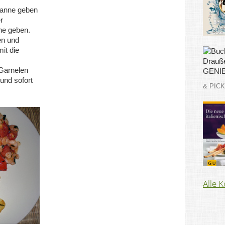
Pfanne geben
r
nne geben.
en und
it die
Garnelen
und sofort
& PIC
Alle 