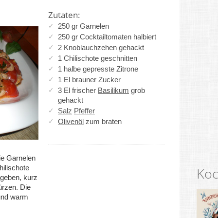
Zutaten:
250 gr Garnelen
250 gr Cocktailtomaten halbiert
2 Knoblauchzehen gehackt
1 Chilischote geschnitten
1 halbe gepresste Zitrone
1 El brauner Zucker
3 El frischer
Basilikum
grob
gehackt
Salz
Pfeffer
Olivenöl
zum braten
Die Garnelen
ilischote
Koc
 geben, kurz
ürzen. Die
und warm