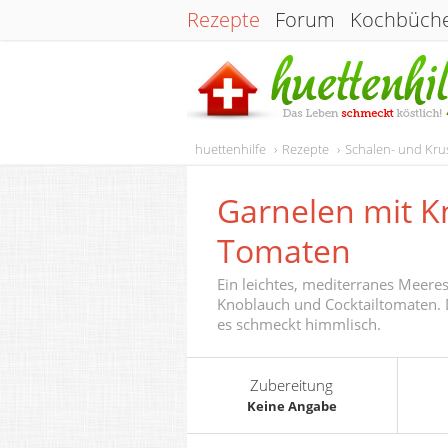
Rezepte
Forum
Kochbüch
huettenhilfe
Rezepte
Schalen- und Kru
Garnelen mit 
Tomaten
Ein leichtes, mediterranes Meere
Knoblauch und Cocktailtomaten. D
es schmeckt himmlisch.
Zubereitung
Keine Angabe