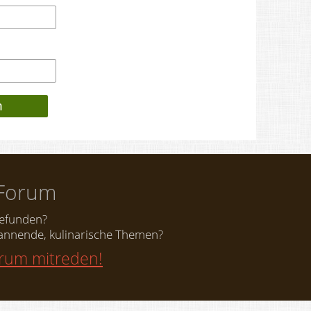
Forum
gefunden?
nnende, kulinarische Themen?
orum mitreden!