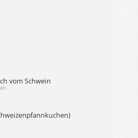
sch vom Schwein
gen
uchweizenpfannkuchen)