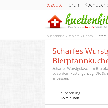
Rezepte
Forum
Kochbüch
huettenhilfe
Rezepte
Fleisch
Rezept 
Scharfes Wurst
Bierpfannkuch
Scharfes Wurstgulasch im Bierpfa
außerdem kostengünstig. Die Schä
anpassen.
Zubereitung
55 Minuten