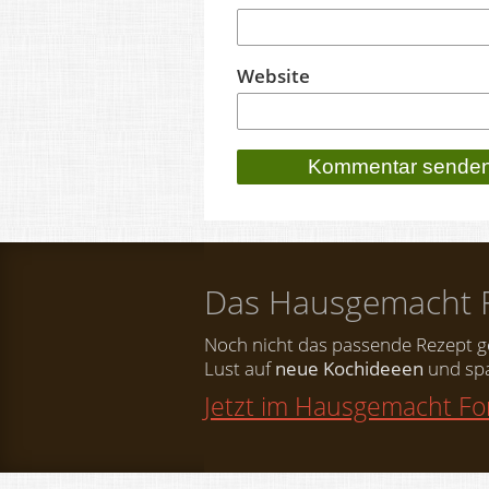
Website
Das Hausgemacht 
Noch nicht das passende Rezept 
Lust auf
neue Kochideeen
und spa
Jetzt im Hausgemacht F