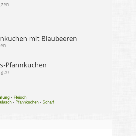
ngen
nkuchen mit Blaubeeren
gen
is-Pfannkuchen
ngen
mlung
•
Fleisch
ulasch
•
Pfannkuchen
•
Scharf