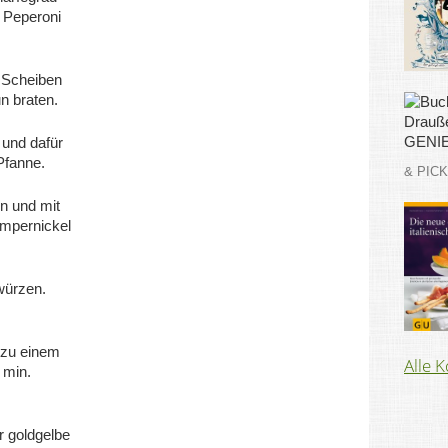
 Peperoni
e Scheiben
n braten.
und dafür
Pfanne.
& PIC
en und mit
umpernickel
würzen.
r zu einem
Alle 
 min.
r goldgelbe