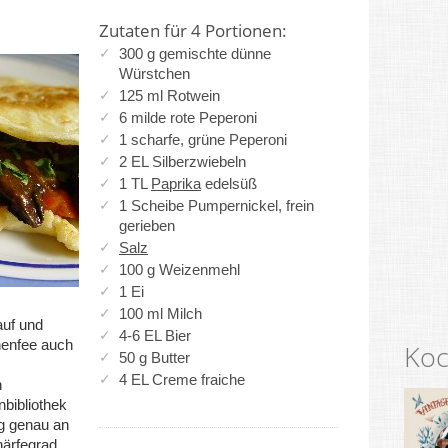
Zutaten für 4 Portionen:
300 g gemischte dünne
Würstchen
125 ml Rotwein
6 milde rote Peperoni
1 scharfe, grüne Peperoni
2 EL Silberzwiebeln
1 TL
Paprika
edelsüß
1 Scheibe Pumpernickel, frein
gerieben
Salz
100 g Weizenmehl
1 Ei
100 ml Milch
auf und
4-6 EL Bier
chenfee auch
Koc
50 g Butter
4 EL Creme fraiche
h
nbibliothek
ng genau an
härfegrad