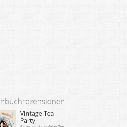
hbuchrezensionen
Vintage Tea
Party
So gelingt die perfekte Tea