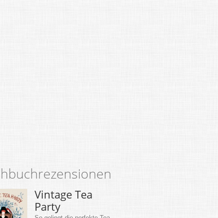
hbuchrezensionen
Vintage Tea
Party
So gelingt die perfekte Tea