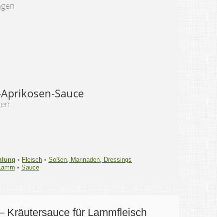
ngen
Aprikosen-Sauce
gen
mlung
•
Fleisch
•
Soßen, Marinaden, Dressings
Lamm
•
Sauce
– Kräutersauce für Lammfleisch