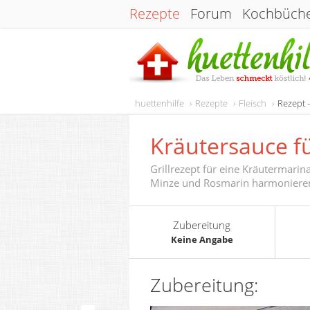
Rezepte
Forum
Kochbüch
huettenhilfe
Rezepte
Fleisch
Rezept 
Kräutersauce f
Grillrezept für eine Kräutermari
Minze und Rosmarin harmonieren 
Zubereitung
Keine Angabe
Zubereitung: