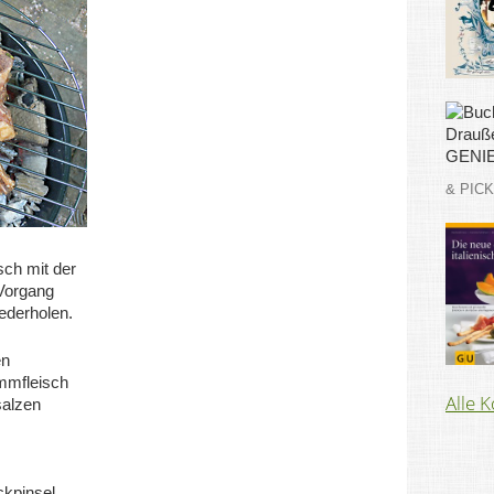
& PIC
sch mit der
Vorgang
ederholen.
en
mmfleisch
Alle 
salzen
kpinsel