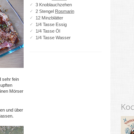
3 Knoblauchzehen
2 Stengel
Rosmarin
12 Minzblätter
1/4 Tasse Essig
1/4 Tasse Öl
1/4 Tasse Wasser
 sehr fein
upften
einen Mörser
Koc
en und über
lassen.