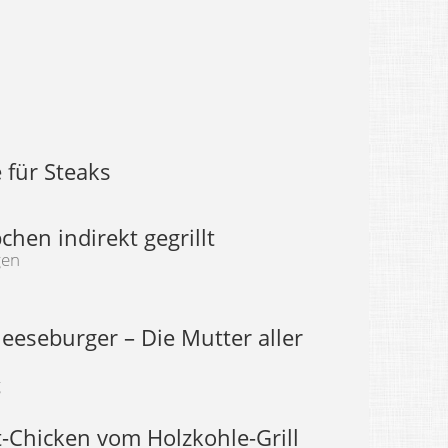
 für Steaks
hen indirekt gegrillt
gen
eeseburger – Die Mutter aller
g
t-Chicken vom Holzkohle-Grill