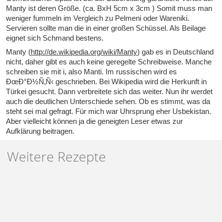
Manty ist deren Größe. (ca. BxH 5cm x 3cm ) Somit muss man
weniger fummeln im Vergleich zu Pelmeni oder Wareniki.
Servieren sollte man die in einer großen Schüssel. Als Beilage
eignet sich Schmand bestens.
Manty (
http://de.wikipedia.org/wiki/Manty
) gab es in Deutschland
nicht, daher gibt es auch keine geregelte Schreibweise. Manche
schreiben sie mit i, also Manti. Im russischen wird es
ÐœÐ°Ð½Ñ‚Ñ‹ geschrieben. Bei Wikipedia wird die Herkunft in
Türkei gesucht. Dann verbreitete sich das weiter. Nun ihr werdet
auch die deutlichen Unterschiede sehen. Ob es stimmt, was da
steht sei mal gefragt. Für mich war Uhrsprung eher Usbekistan.
Aber vielleicht können ja die geneigten Leser etwas zur
Aufklärung beitragen.
Weitere Rezepte