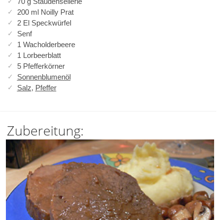
70 g Staudensellerie
200 ml Noilly Prat
2 El Speckwürfel
Senf
1 Wacholderbeere
1 Lorbeerblatt
5 Pfefferkörner
Sonnenblumenöl
Salz
,
Pfeffer
Zubereitung: