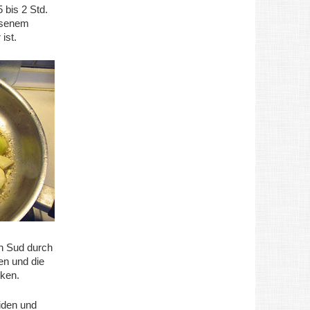
 bis 2 Std.
ssenem
ist.
n Sud durch
n und die
ken.
iden und