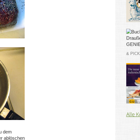
& PIC
Alle 
zu dem
er ablöschen