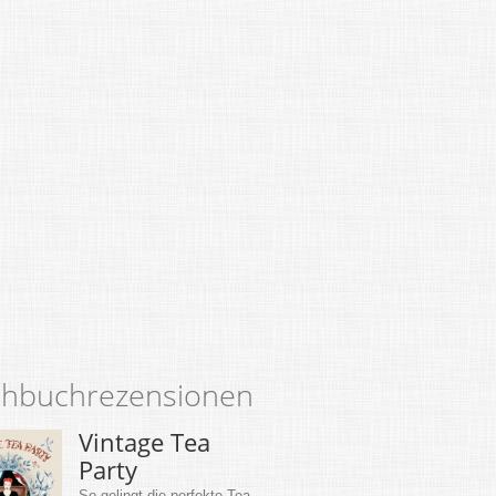
hbuchrezensionen
Vintage Tea
Party
So gelingt die perfekte Tea