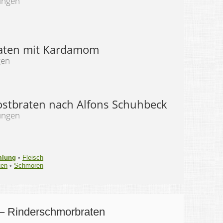
ungen
aten mit Kardamom
gen
ostbraten nach Alfons Schuhbeck
ungen
mlung
•
Fleisch
ten
•
Schmoren
– Rinderschmorbraten