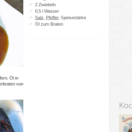
2 Zwiebeln
0,5 l Wasser
Salz
,
Pfeffer
, Speisestärke
Öl zum Braten
ern. Öl in
erbraten von
Koc