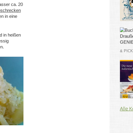
asser ca. 20
bschrecken
n in eine
d in heißen
essig
n.
& PIC
Alle 