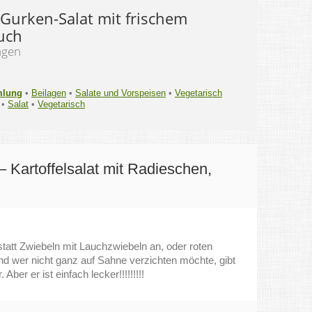
-Gurken-Salat mit frischem
uch
ngen
mlung
•
Beilagen
•
Salate und Vorspeisen
•
Vegetarisch
•
Salat
•
Vegetarisch
– Kartoffelsalat mit Radieschen,
statt Zwiebeln mit Lauchzwiebeln an, oder roten
Und wer nicht ganz auf Sahne verzichten möchte, gibt
er er ist einfach lecker!!!!!!!!!