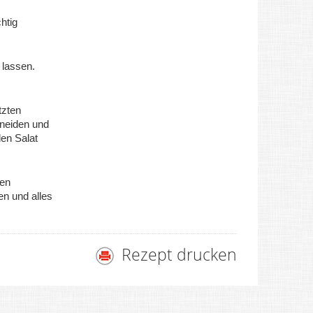
htig
 lassen.
tzten
neiden und
den Salat
ben
en und alles
Rezept drucken