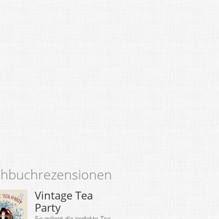
hbuchrezensionen
Vintage Tea
Party
So gelingt die perfekte Tea