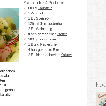
Zutaten für 4 Portionen:
800 g
Kartoffeln
1
Zwiebel
1 EL Speiseöl
125 ml Gemüsebrühe
2 EL Weinessig
frisch gemahlener
Pfeffer
200 g Essiggurken
1 Bund
Radieschen
4 hart gekochte Eier
2 EL frisch gehackte
Kräuter
Radieschen
elsalat mit
ten
Koc
 Dr.
lich genau
ekorativen