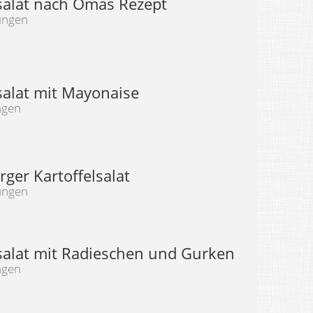
lsalat nach Omas Rezept
ungen
salat mit Mayonaise
ngen
ger Kartoffelsalat
ungen
lsalat mit Radieschen und Gurken
ngen