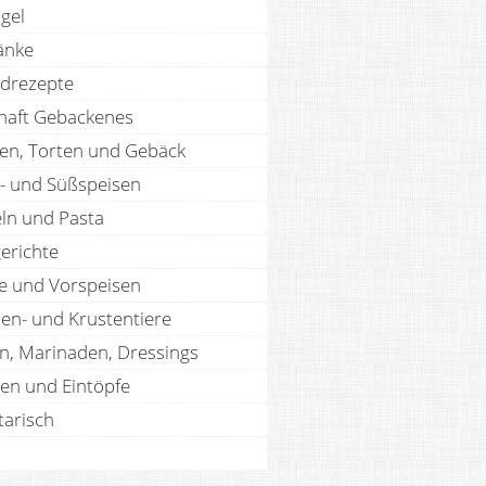
gel
änke
drezepte
haft Gebackenes
en, Torten und Gebäck
- und Süßspeisen
ln und Pasta
erichte
te und Vorspeisen
len- und Krustentiere
n, Marinaden, Dressings
en und Eintöpfe
tarisch