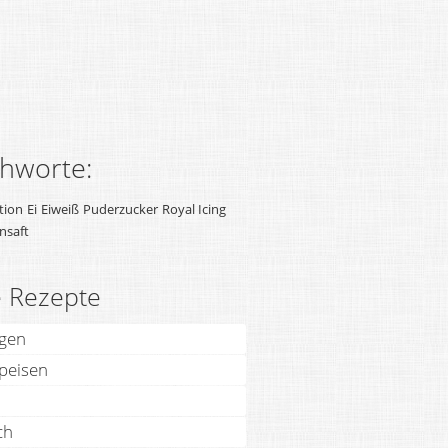
chworte:
tion
Ei
Eiweiß
Puderzucker
Royal Icing
nsaft
e Rezepte
agen
speisen
ch