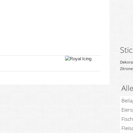
Sti
Dekora
Zitrone
All
Beil
Eier
Fisch
Fleis