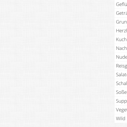
Geflü
Getr
Grun
Herz
Kuch
Nach
Nude
Reisg
Sala
Scha
Soße
Supp
Vege
Wild