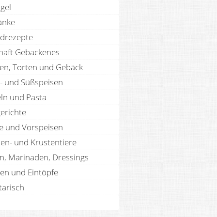
gel
änke
drezepte
haft Gebackenes
en, Torten und Gebäck
- und Süßspeisen
ln und Pasta
erichte
te und Vorspeisen
len- und Krustentiere
n, Marinaden, Dressings
en und Eintöpfe
tarisch