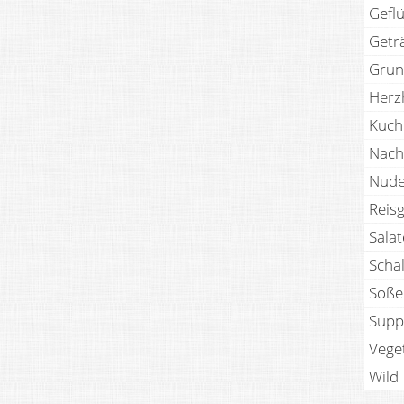
Geflü
Getr
Grun
Herz
Kuch
Nach
Nude
Reisg
Sala
Scha
Soße
Supp
Vege
Wild