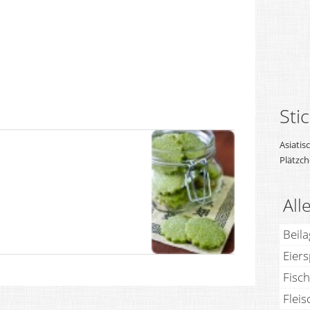
Sti
Asiatis
Plätzc
All
Beil
Eier
Fisch
Fleis