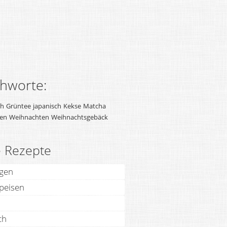
chworte:
ch
Grüntee
japanisch
Kekse
Matcha
hen
Weihnachten
Weihnachtsgebäck
e Rezepte
agen
speisen
ch