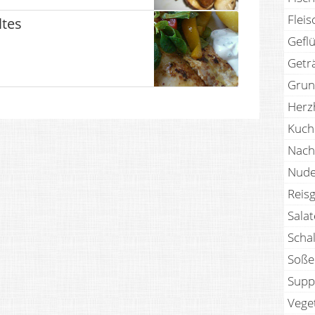
Fleis
ltes
Geflü
Getr
Grun
Herz
Kuch
Nach
Nude
Reisg
Sala
Scha
Soße
Supp
Vege