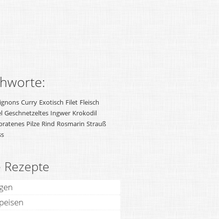
chworte:
ignons
Curry
Exotisch
Filet
Fleisch
l
Geschnetzeltes
Ingwer
Krokodil
bratenes
Pilze
Rind
Rosmarin
Strauß
ss
e Rezepte
agen
speisen