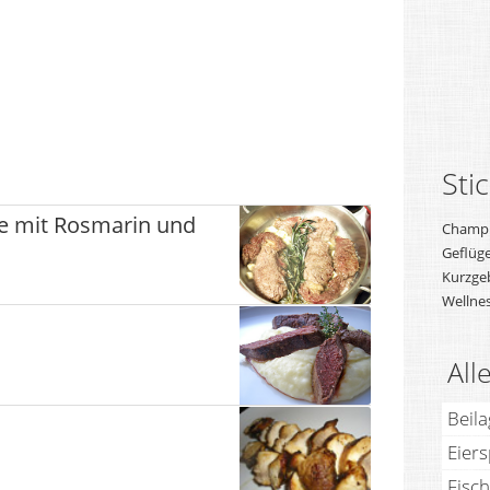
Sti
e mit Rosmarin und
Champ
Geflüge
Kurzge
Wellne
All
Beil
Eier
Fisch