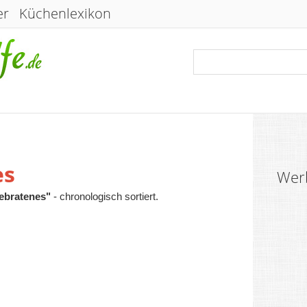
er
Küchenlexikon
es
Wer
ebratenes"
- chronologisch sortiert.