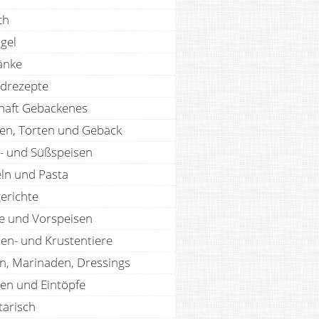
ch
gel
änke
drezepte
haft Gebackenes
en, Torten und Gebäck
- und Süßspeisen
ln und Pasta
erichte
te und Vorspeisen
len- und Krustentiere
n, Marinaden, Dressings
en und Eintöpfe
tarisch