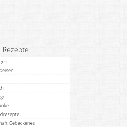
e Rezepte
agen
speisen
ch
gel
änke
drezepte
haft Gebackenes