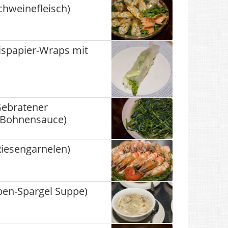
chweinefleisch)
ispapier-Wraps mit
ebratener
r Bohnensauce)
iesengarnelen)
ben-Spargel Suppe)