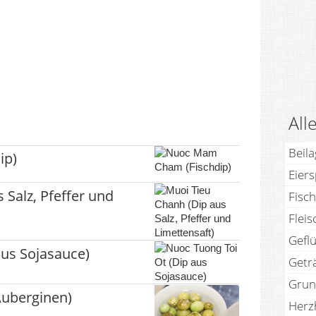
All
Beil
ip)
Eier
 Salz, Pfeffer und
Fisch
Fleis
Geflü
aus Sojasauce)
Getr
Grun
Auberginen)
Herz