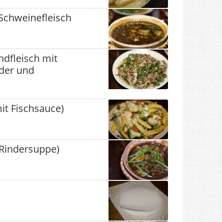
Schweinefleisch
ndfleisch mit
der und
t Fischsauce)
Rindersuppe)