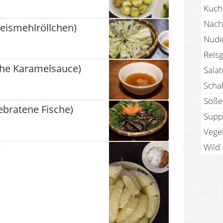
Kuch
Nach
eismehlröllchen)
Nude
Reisg
he Karamelsauce)
Sala
Scha
Soße
ebratene Fische)
Supp
Vege
Wild
p