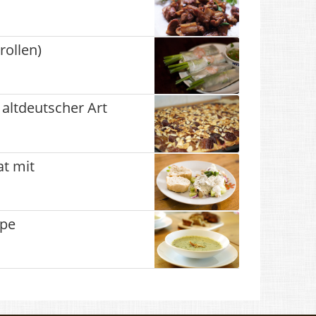
rollen)
altdeutscher Art
t mit
ppe