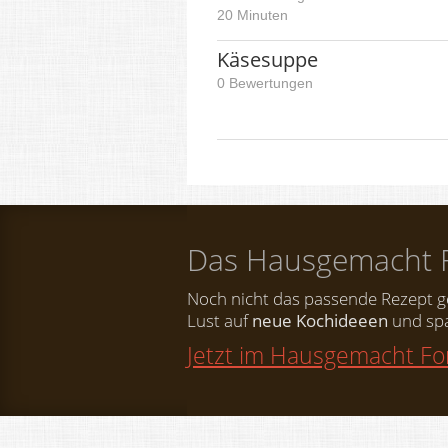
20 Minuten
Käsesuppe
0 Bewertungen
Das Hausgemacht 
Noch nicht das passende Rezept 
Lust auf
neue Kochideeen
und spa
Jetzt im Hausgemacht F