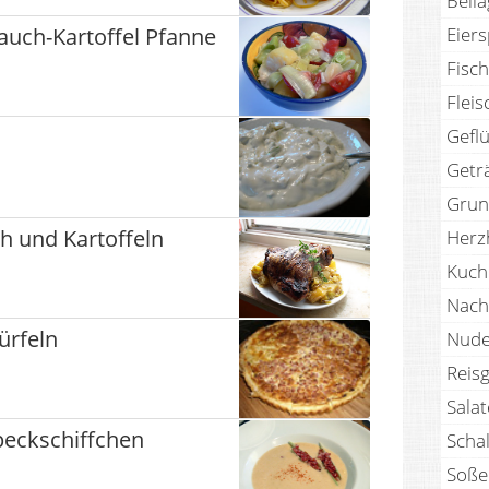
Beil
Eier
Lauch-Kartoffel Pfanne
Fisch
Fleis
Geflü
Getr
Grun
h und Kartoffeln
Herz
Kuch
Nach
ürfeln
Nude
Reisg
Sala
eckschiffchen
Scha
Soße