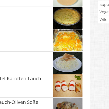
Supp
Vege
Wild
offel-Karotten-Lauch
auch-Oliven Soße