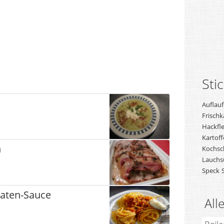
Sti
Auflauf
Frischk
Hackfle
Kartoff
n
Kochsc
Lauchs
Speck
maten-Sauce
All