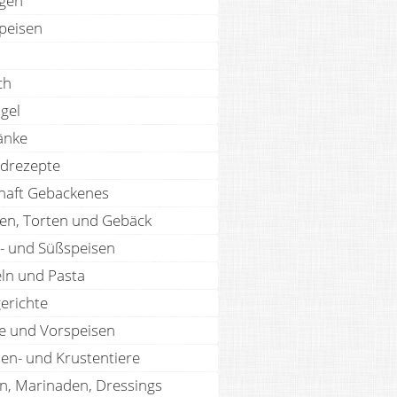
agen
speisen
ch
gel
änke
drezepte
haft Gebackenes
en, Torten und Gebäck
- und Süßspeisen
ln und Pasta
erichte
te und Vorspeisen
len- und Krustentiere
n, Marinaden, Dressings