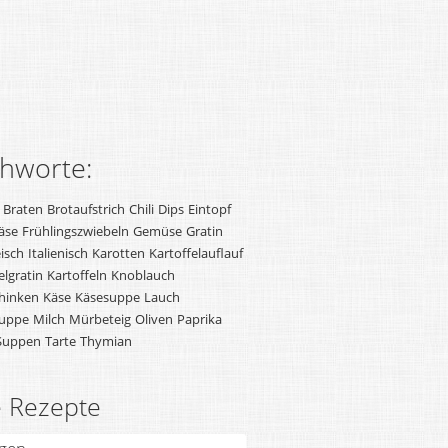
chworte:
Braten
Brotaufstrich
Chili
Dips
Eintopf
äse
Frühlingszwiebeln
Gemüse
Gratin
isch
Italienisch
Karotten
Kartoffelauflauf
elgratin
Kartoffeln
Knoblauch
hinken
Käse
Käsesuppe
Lauch
uppe
Milch
Mürbeteig
Oliven
Paprika
Suppen
Tarte
Thymian
e Rezepte