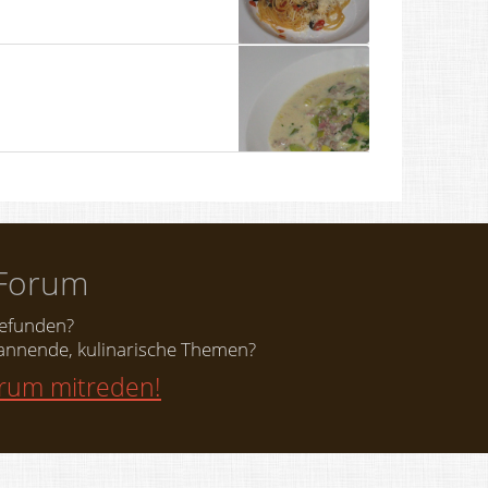
Forum
gefunden?
nnende, kulinarische Themen?
orum mitreden!